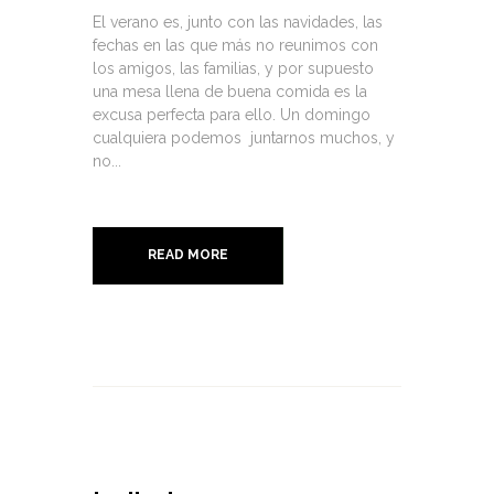
El verano es, junto con las navidades, las
fechas en las que más no reunimos con
los amigos, las familias, y por supuesto
una mesa llena de buena comida es la
excusa perfecta para ello. Un domingo
cualquiera podemos juntarnos muchos, y
no...
READ MORE