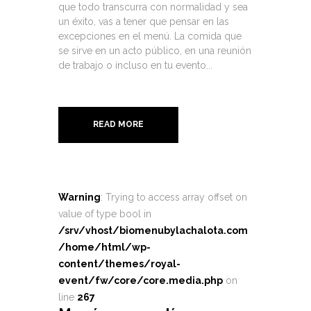
que todo transcurra con normalidad y sea
un éxito, vas a tener que pensar en las
excepciones en el menú. La comida que
se sirve en un acto público, en una reunión
de trabajo o incluso en tu evento...
READ MORE
Warning
: Trying to access array offset on
value of type bool in
/srv/vhost/biomenubylachalota.com
/home/html/wp-
content/themes/royal-
event/fw/core/core.media.php
on
line
267