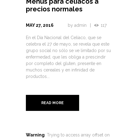
Menús para celíacos a
precios normales
MAY 27, 2016
by
admin
117
En el Día Nacional del Celíaco, que se
celebra el 27 de mayo, se revela que este
grupo social no sólo se ve limitado por su
enfermedad, que les obliga a prescindir
por completo del gluten, presente en
muchos cereales y en infinidad de
productos...
READ MORE
Warning
: Trying to access array offset on