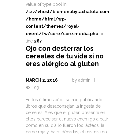
value of type bool in
/srv/vhost/biomenubylachalota.com
/home/html/wp-
content/themes/royal-
event/fw/core/core.media.php
on
line
267
Ojo con desterrar los
cereales de tu vida si no
eres alérgico al gluten
MARCH 2, 2016
by
admin
109
En los últimos años se han publicando
libros que desaconsejan la ingesta de
cereales. Y es que el gluten presente en
ellos parece ser el nuevo enemigo a batir
como en su día lo fueron los lácteos, la
carne roja y, hace décadas, el mismísimo...