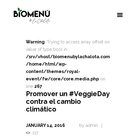
Warning
: Trying to access array offset on
value of type bool in
/srv/vhost/biomenubylachalota.com
/home/html/wp-
content/themes/royal-
event/fw/core/core.media.php
on
line
267
Promover un #VeggieDay
contra el cambio
climático
JANUARY 14, 2016
by
admin
117