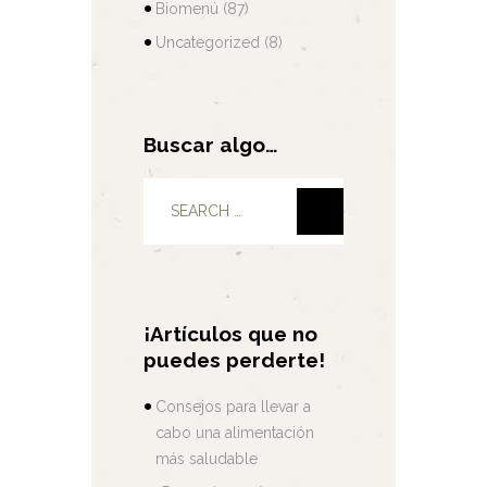
Biomenú
(87)
Uncategorized
(8)
Buscar algo…
¡Artículos que no
puedes perderte!
Consejos para llevar a
cabo una alimentación
más saludable