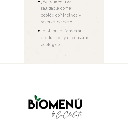
¿Por qué es más
saludable comer
ecológico? Motivos y
razones de peso.
La UE busca fomentar la
producción y el consumo
ecológico