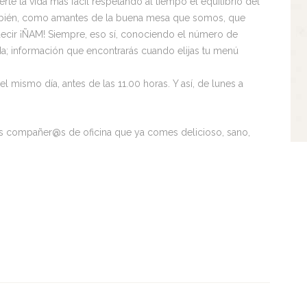
te la vida más fácil respetando al tiempo el equilibrio del
mbién, como amantes de la buena mesa que somos, que
decir ¡ÑAM! Siempre, eso sí, conociendo el número de
ida; información que encontrarás cuando elijas tu menú
 mismo día, antes de las 11.00 horas. Y así, de lunes a
s compañer@s de oficina que ya comes delicioso, sano,