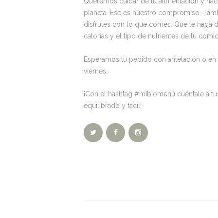
Queremos cuidar de tu alimentación y hacer
planeta. Ese es nuestro compromiso. Ta
disfrutes con lo que comes. Que te haga 
calorías y el tipo de nutrientes de tu com
Esperamos tu pedido con antelación o en el
viernes.
¡Con el hashtag #mibiomenú cuéntale a tu
equilibrado y fácil!