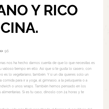
ANO Y RICO
ICINA.
96
cinas nos ha hecho darnos cuenta de que lo que necesitas es
u valioso tiempo en ello. Así que si te gusta lo casero, con
tuyo es lo vegetariano, también. Y si un día quieres solo un
comida para ir a yoga, al gimnasio, a la peluquería o a
andwich o unos wraps. También hemos pensado en los
 alimentarias. Si es tu caso, dínoslo con 24 horas y te