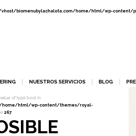
/vhost/biomenubylachalota.com/home/html/wp-content/plug
ERING
NUESTROS SERVICIOS
BLOG
PRE
 value of type bool in
m/home/html/wp-content/themes/royal-
ne
267
POSIBLE