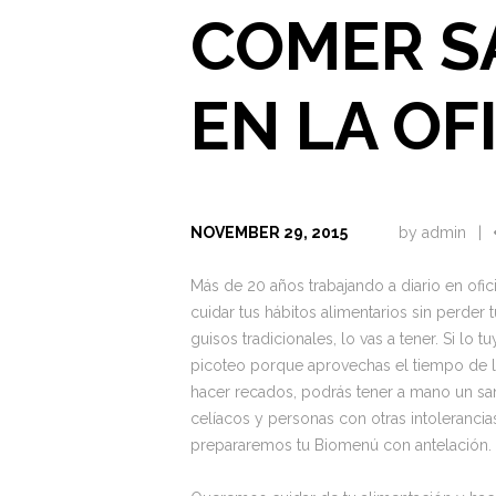
COMER S
EN LA OF
NOVEMBER 29, 2015
by
admin
Más de 20 años trabajando a diario en ofi
cuidar tus hábitos alimentarios sin perder t
guisos tradicionales, lo vas a tener. Si lo 
picoteo porque aprovechas el tiempo de la 
hacer recados, podrás tener a mano un s
celíacos y personas con otras intolerancias
prepararemos tu Biomenú con antelación.