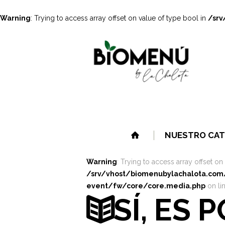
Warning
: Trying to access array offset on value of type bool in
/srv
NUESTRO CAT
Warning
: Trying to access array offset on
/srv/vhost/biomenubylachalota.co
event/fw/core/core.media.php
on li
SÍ, ES 