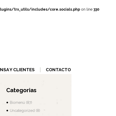
ins/trx_utils/includes/core.socials.php
on line
330
NSA Y CLIENTES
CONTACTO
Categorias
Biomenú
(87)
Uncategorized
(8)