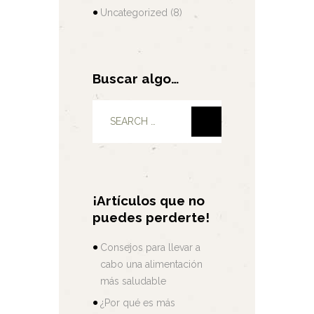
Uncategorized
(8)
Buscar algo…
¡Artículos que no
puedes perderte!
Consejos para llevar a
cabo una alimentación
más saludable
¿Por qué es más