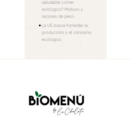
saludable comer
ecológico? Motivos y
razones de peso.
La UE busca fomentar la
producción y el consumo
ecológico