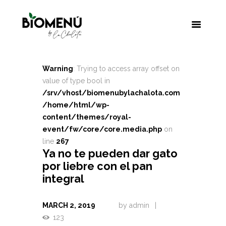
Warning
: Trying to access array offset on
value of type bool in
/srv/vhost/biomenubylachalota.com
/home/html/wp-
content/themes/royal-
event/fw/core/core.media.php
on
line
267
Ya no te pueden dar gato
por liebre con el pan
integral
MARCH 2, 2019
by
admin
123