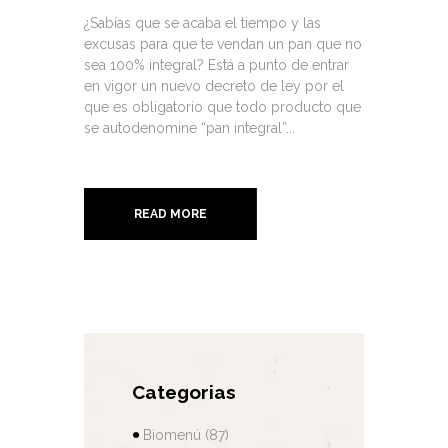
¿Sabías que se acaba el tiempo y las
excusas para que te vendan un pan que no
sea 100% integral? Está a punto de entrar
en vigor un nuevo decreto de ley por el
que es obligatorio que todo producto que
se autodenomine “pan integral”...
READ MORE
Categorias
Biomenú
(87)