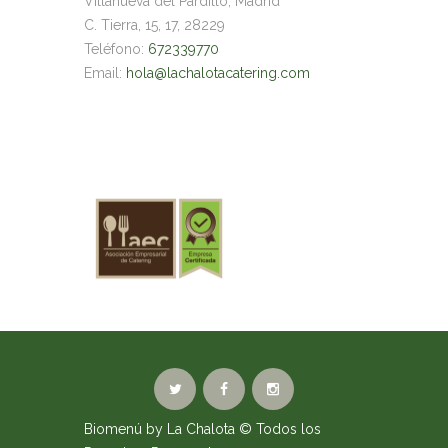
Villanueva del Pardillo, Madrid
C. Tierra, 15, 17, 28229
Teléfono:
672339770
Email:
hola@lachalotacatering.com
Biomenú by La Chalota
© Todos los