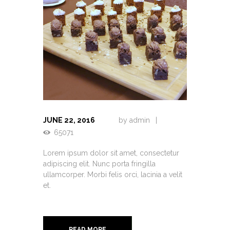
JUNE 22, 2016
by
admin
65071
Lorem ipsum dolor sit amet, consectetur
adipiscing elit. Nunc porta fringilla
ullamcorper. Morbi felis orci, lacinia a velit
et.
READ MORE