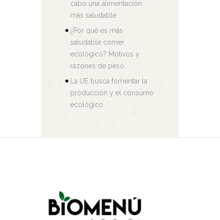
cabo una alimentación
más saludable
¿Por qué es más
saludable comer
ecológico? Motivos y
razones de peso.
La UE busca fomentar la
producción y el consumo
ecológico