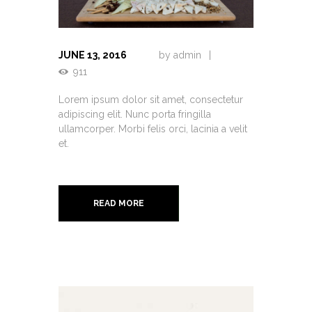
JUNE 13, 2016
by
admin
911
Lorem ipsum dolor sit amet, consectetur
adipiscing elit. Nunc porta fringilla
ullamcorper. Morbi felis orci, lacinia a velit
et.
READ MORE